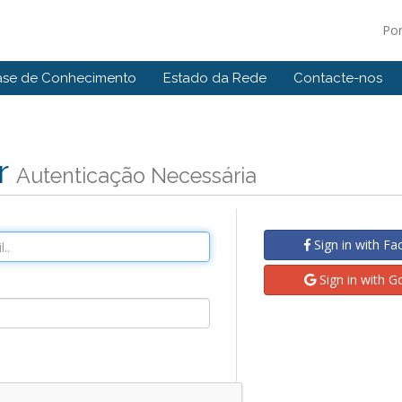
Po
ase de Conhecimento
Estado da Rede
Contacte-nos
r
Autenticação Necessária
Sign in with F
Sign in with G