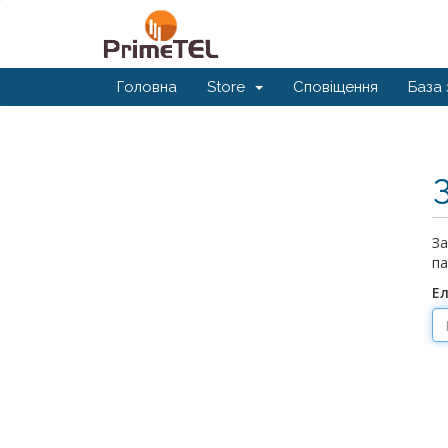
Головна
Store
Сповіщення
База 
За
па
Е