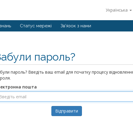
Українська
знань
Статус мережі
Зв'язок з нами
Забули пароль?
були пароль? Введіть ваш email для початку процесу відновленн
роля.
лектронна пошта
Відправити